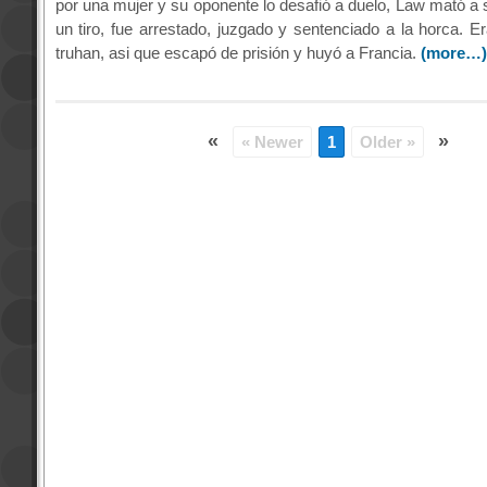
por una mujer y su oponente lo desafió a duelo, Law mató a 
un tiro, fue arrestado, juzgado y sentenciado a la horca. E
truhan, asi que escapó de prisión y huyó a Francia.
(more…)
«
»
« Newer
1
Older »