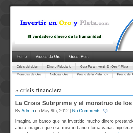
Home
Videos de Oro
Guest Post
Crisis del dolar
Dinero Fiduciario
Guia Para Invertir En Oro Y Plata
Monedas de Oro
Noticias Oro
Precio de la Plata hoy
Precio del
» crisis financiera
La Crisis Subrprime y el monstruo de los
By
Admin
on May 9th, 2012 |
No Comments
Imagina un banco que ha invertido mucho dinero prestand
ahora imagina que ese mismo banco toma varias hipoteca