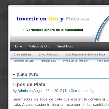
Home
Videos de Oro
Guest Post
Crisis del dolar
Dinero Fiduciario
Guia Para Invertir En Oro Y Plata
Monedas de Oro
Noticias Oro
Precio de la Plata hoy
Precio del
» plata pura
Tipos de Plata
By
Admin
on August 28th, 2012 |
No Comments
Saber sobre los tipos de plata que existen te convien si va
plata. A continuacion te haré un resumen de las cantidad