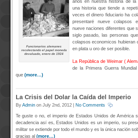
años en nuestra historia de l
una historia que tiende a repet
veces el dinero fiduciario ha co
presentaré nueve colapsos 
nueve naciones diferentes que s
siglo pasado, las personas que
colapsos economicos hubieran d
Funcionarios alemanes
en plata u oro de ser posible.
recolectando el papel moneda
devaluado, enero de 1924
La República de Weimar ( Alema
de la Primera Guerra Mundial
que
(more…)
La Crisis del Dolar la Caída del Imperio
By
Admin
on July 2nd, 2012 |
No Comments
Te guste o no, el imperio de Estados Unidos de América 
decadencia así es, Estados Unidos es un imperio, su pres
militar se extiende por todo el mundo y es la única nación sobr
gracias al
(more…)