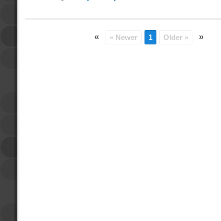
«
»
« Newer
1
Older »