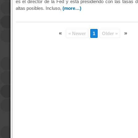
es el director de la Fed y está presidiendo con las tasas d
altas posibles. Incluso,
(more…)
«
»
« Newer
1
Older »