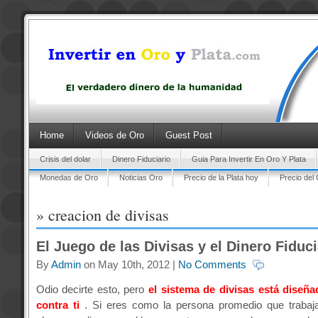
Home
Videos de Oro
Guest Post
Crisis del dolar
Dinero Fiduciario
Guia Para Invertir En Oro Y Plata
Monedas de Oro
Noticias Oro
Precio de la Plata hoy
Precio del
» creacion de divisas
El Juego de las Divisas y el Dinero Fiduci
By
Admin
on May 10th, 2012 |
No Comments
Odio decirte esto, pero
el sistema de divisas está diseña
contra ti
. Si eres como la persona promedio que trabaj