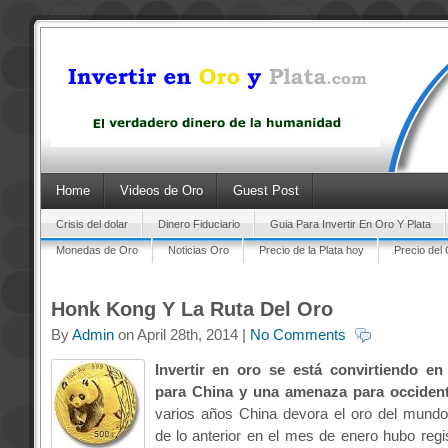
Home
Videos de Oro
Guest Post
Crisis del dolar
Dinero Fiduciario
Guia Para Invertir En Oro Y Plata
Monedas de Oro
Noticias Oro
Precio de la Plata hoy
Precio del
Honk Kong Y La Ruta Del Oro
By
Admin
on April 28th, 2014 |
No Comments
Invertir en oro se está convirtiendo e
para China y una amenaza para occiden
varios años China devora el oro del mund
de lo anterior en el mes de enero hubo regi