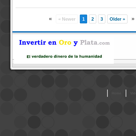
«
»
« Newer
1
2
3
Older »
Home
Vid