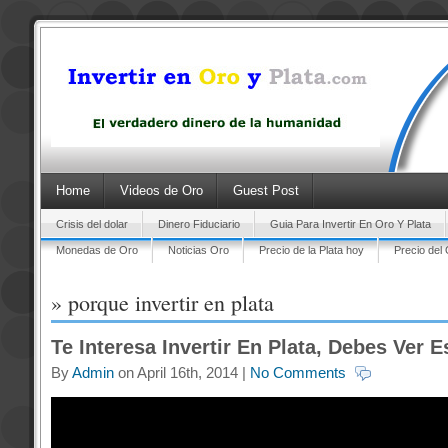
Home
Videos de Oro
Guest Post
Crisis del dolar
Dinero Fiduciario
Guia Para Invertir En Oro Y Plata
Monedas de Oro
Noticias Oro
Precio de la Plata hoy
Precio del
» porque invertir en plata
Te Interesa Invertir En Plata, Debes Ver E
By
Admin
on April 16th, 2014 |
No Comments