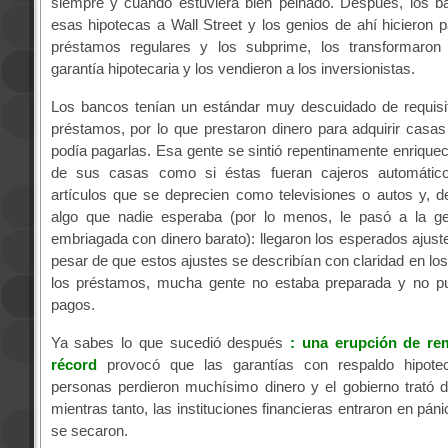
siempre y cuando estuviera bien peinado. Después, los b
esas hipotecas a Wall Street y los genios de ahí hicieron 
préstamos regulares y los subprime, los transformaro
garantía hipotecaria y los vendieron a los inversionistas.
Los bancos tenían un estándar muy descuidado de requisit
préstamos, por lo que prestaron dinero para adquirir casa
podía pagarlas. Esa gente se sintió repentinamente enriquec
de sus casas como si éstas fueran cajeros automático
artículos que se deprecien como televisiones o autos y, 
algo que nadie esperaba (por lo menos, le pasó a la g
embriagada con dinero barato): llegaron los esperados ajuste
pesar de que estos ajustes se describían con claridad en l
los préstamos, mucha gente no estaba preparada y no pu
pagos.
Ya sabes lo que sucedió después
: una erupción de re
récord
provocó que las garantías con respaldo hipoteca
personas perdieron muchísimo dinero y el gobierno trató d
mientras tanto, las instituciones financieras entraron en páni
se secaron.