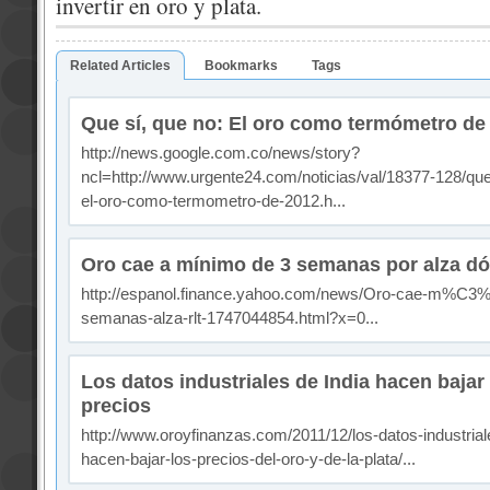
invertir en oro y plata.
Related Articles
Bookmarks
Tags
Que sí, que no: El oro como termómetro de
http://news.google.com.co/news/story?
ncl=http://www.urgente24.com/noticias/val/18377-128/que
el-oro-como-termometro-de-2012.h...
Oro cae a mínimo de 3 semanas por alza dó
http://espanol.finance.yahoo.com/news/Oro-cae-m%C3
semanas-alza-rlt-1747044854.html?x=0...
Los datos industriales de India hacen bajar 
precios
http://www.oroyfinanzas.com/2011/12/los-datos-industrial
hacen-bajar-los-precios-del-oro-y-de-la-plata/...