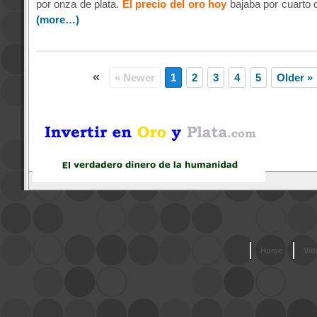
por onza de plata.
El precio del oro
hoy
bajaba por cuarto 
(more…)
«
« Newer
1
2
3
4
5
Older »
Home
Vid