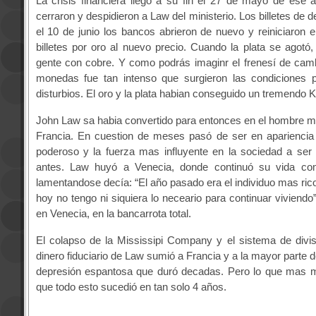
La crisis financiera llego a su fin el 27 de mayo de ese
cerraron y despidieron a Law del ministerio. Los billetes de
el 10 de junio los bancos abrieron de nuevo y reiniciaron e
billetes por oro al nuevo precio. Cuando la plata se agotó,
gente con cobre. Y como podrás imaginr el frenesí de camb
monedas fue tan intenso que surgieron las condiciones p
disturbios. El oro y la plata habian conseguido un tremendo 
John Law sa habia convertido para entonces en el hombre m
Francia. En cuestion de meses pasó de ser en aparienci
poderoso y la fuerza mas influyente en la sociedad a ser
antes. Law huyó a Venecia, donde continuó su vida co
lamentandose decía: “El año pasado era el individuo mas rico
hoy no tengo ni siquiera lo neceario para continuar viviendo
en Venecia, en la bancarrota total.
El colapso de la Mississipi Company y el sistema de divi
dinero fiduciario de Law sumió a Francia y a la mayor parte 
depresión espantosa que duró decadas. Pero lo que mas 
que todo esto sucedió en tan solo 4 años.