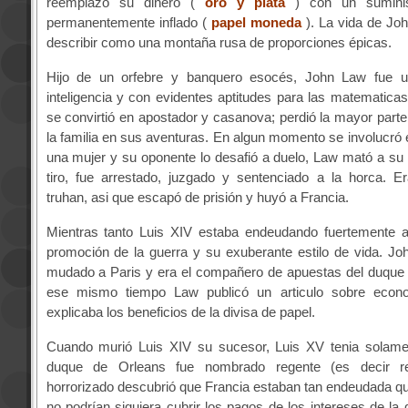
reemplazó su dinero (
oro y plata
) con un suminis
permanentemente inflado (
papel moneda
). La vida de J
describir como una montaña rusa de proporciones épicas.
Hijo de un orfebre y banquero esocés, John Law fue u
inteligencia y con evidentes aptitudes para las matematica
se convirtió en apostador y casanova; perdió la mayor parte 
la familia en sus aventuras. En algun momento se involucró 
una mujer y su oponente lo desafió a duelo, Law mató a su
tiro, fue arrestado, juzgado y sentenciado a la horca. E
truhan, asi que escapó de prisión y huyó a Francia.
Mientras tanto Luis XIV estaba endeudando fuertemente a
promoción de la guerra y su exuberante estilo de vida. J
mudado a Paris y era el compañero de apuestas del duque 
ese mismo tiempo Law publicó un articulo sobre econ
explicaba los beneficios de la divisa de papel.
Cuando murió Luis XIV su sucesor, Luis XV tenia solame
duque de Orleans fue nombrado regente (es decir r
horrorizado descubrió que Francia estaban tan endeudada q
no podrían siquiera cubrir los pagos de los intereses de la