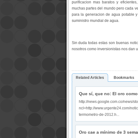
purificacion mas baratos y eficientes
muchas partes del mundo pero cada ve
para la generacion de agua potable y 
suministro mundial de agua.
Sin duda todas estas son buenas noti
nosotros como inversionistas nos dan 
Related Articles
Bookmarks
Que sí, que no: El oro com
http://news.google.com.co/news/sto
ncl=http://www.urgente24.com/noti
termometro-de-2012.h...
Oro cae a mínimo de 3 sema