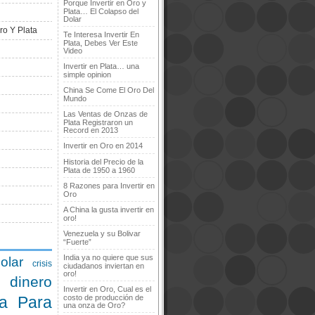
Porque Invertir en Oro y
Plata… El Colapso del
Dolar
ro Y Plata
Te Interesa Invertir En
Plata, Debes Ver Este
Video
Invertir en Plata… una
simple opinion
China Se Come El Oro Del
Mundo
Las Ventas de Onzas de
Plata Registraron un
Record en 2013
Invertir en Oro en 2014
Historia del Precio de la
Plata de 1950 a 1960
8 Razones para Invertir en
Oro
A China la gusta invertir en
oro!
Venezuela y su Bolivar
“Fuerte”
India ya no quiere que sus
olar
crisis
ciudadanos inviertan en
oro!
dinero
Invertir en Oro, Cual es el
a Para
costo de producción de
una onza de Oro?