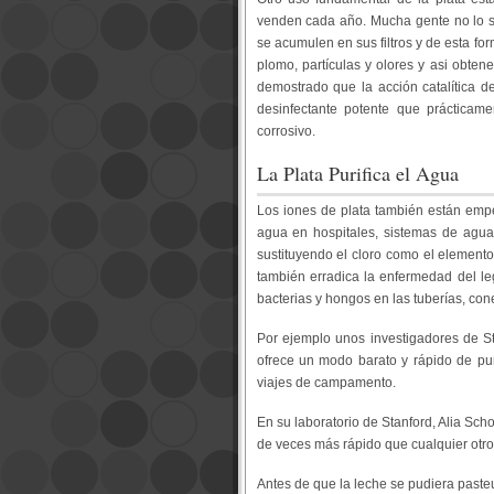
venden cada año. Mucha gente no lo sab
se acumulen en sus filtros y de esta for
plomo, partículas y olores y asi obten
demostrado que la acción catalítica d
desinfectante potente que prácticam
corrosivo.
La Plata Purifica el Agua
Los iones de plata también están empe
agua en hospitales, sistemas de agua
sustituyendo el cloro como el elemento 
también erradica la enfermedad del l
bacterias y hongos en las tuberías, co
Por ejemplo unos investigadores de St
ofrece un modo barato y rápido de pu
viajes de campamento.
En su laboratorio de Stanford, Alia Sch
de veces más rápido que cualquier otro a
Antes de que la leche se pudiera pasteu