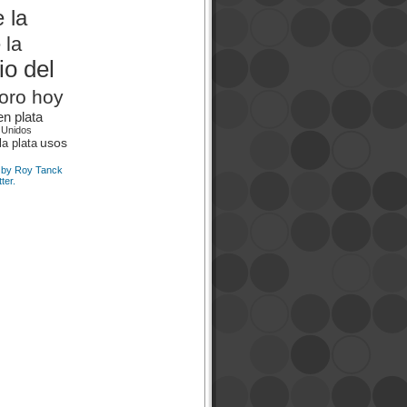
 la
 la
io del
 oro hoy
en plata
 Unidos
usos
la plata
 by Roy Tanck
ter.