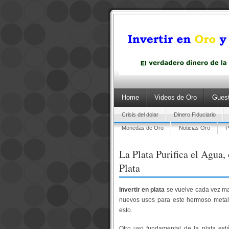
Home
Videos de Oro
Guest
Crisis del dolar
Dinero Fiduciario
Monedas de Oro
Noticias Oro
P
La Plata Purifica el Agua, 
Plata
Invertir en plata
se vuelve cada vez ma
nuevos usos para este hermoso metal, 
esto.
Otro uso fundamental de la plata est