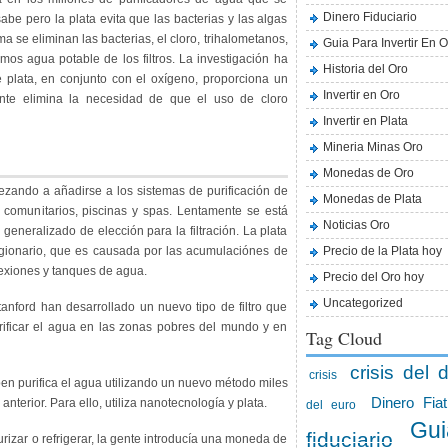
Dinero Fiduciario
e pero la plata evita que las bacterias y las algas
ma se eliminan las bacterias,
el cloro, trihalometanos,
Guia Para Invertir En O
emos agua potable de los filtros. La investigación ha
Historia del Oro
e plata, en conjunto con el oxígeno, proporciona un
Invertir en Oro
ente elimina la necesidad de que el uso de cloro
Invertir en Plata
Mineria Minas Oro
Monedas de Oro
zando a añadirse a los sistemas de purificación de
Monedas de Plata
 comunitarios, piscinas y spas. Lentamente se está
Noticias Oro
generalizado de elección para la filtración. La plata
egionario, que es causada por las acumulaciónes de
Precio de la Plata hoy
nexiones y tanques de agua.
Precio del Oro hoy
Uncategorized
anford han desarrollado un nuevo tipo de filtro que
rificar el agua en las zonas pobres del mundo y en
Tag Cloud
crisis del d
crisis
oen purifica el agua utilizando un nuevo método miles
Dinero Fiat
nterior. Para ello, utiliza nanotecnología y plata.
del euro
Gui
fiduciario
rizar o refrigerar, la gente introducía una moneda de