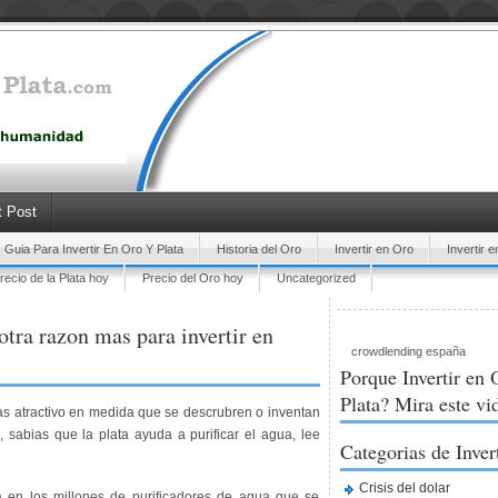
 Post
Guia Para Invertir En Oro Y Plata
Historia del Oro
Invertir en Oro
Invertir e
recio de la Plata hoy
Precio del Oro hoy
Uncategorized
otra razon mas para invertir en
crowdlending españa
Porque Invertir en 
Plata? Mira este vi
s atractivo en medida que se descrubren o inventan
sabias que la plata ayuda a purificar el agua, lee
Categorias de Inver
Crisis del dolar
á en los millones de purificadores de agua que se