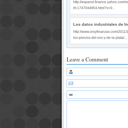
http://espanol.finance.yahoo.co
rlt-1747044854.html?x=0...
Los datos industriales de In
http://www.oroyfinanzas.com/2011/1
los-precios-del-oro-y-de-la-plata/...
Leave a Comment