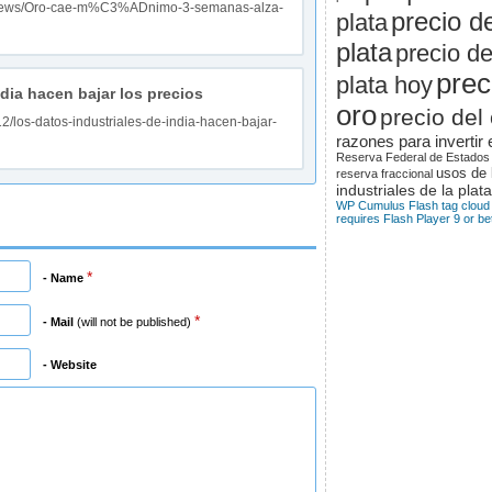
m/news/Oro-cae-m%C3%ADnimo-3-semanas-alza-
precio de
plata
plata
precio de
prec
plata hoy
dia hacen bajar los precios
oro
precio del
2/los-datos-industriales-de-india-hacen-bajar-
razones para invertir 
Reserva Federal de Estados
usos de 
reserva fraccional
industriales de la plata
WP Cumulus Flash tag cloud
requires Flash Player 9 or bet
*
- Name
*
- Mail
(will not be published)
- Website