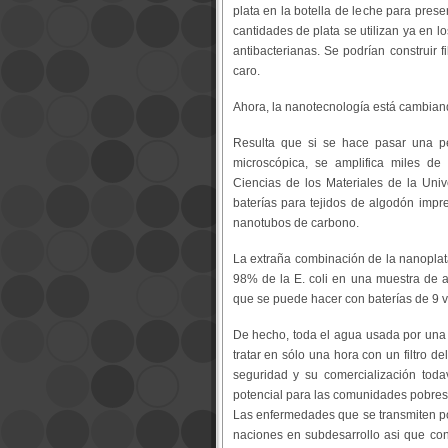
plata en la botella de leche para prese
cantidades de plata se utilizan ya en los 
antibacterianas. Se podrían construir 
caro.
Ahora, la nanotecnología está cambian
Resulta que si se hace pasar una pe
microscópica, se amplifica miles de
Ciencias de los Materiales de la Uni
baterías para tejidos de algodón imp
nanotubos de carbono.
La extraña combinación de la nanoplata
98% de la E. coli en una muestra de a
que se puede hacer con baterías de 9 vo
De hecho, toda el agua usada por una f
tratar en sólo una hora con un filtro 
seguridad y su comercialización tod
potencial para las comunidades pobres
Las enfermedades que se transmiten p
naciones en subdesarrollo asi que co