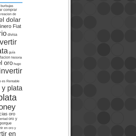
burbujas
ar
comprar
creacion de
el dolar
inero Fiat
rio
divisa
ertir
ata
guía
flacion
historia
el oro
hugo
invertir
o es Rentable
 y plata
plata
oney
cias oro
oro y
bertad
porque
tir en oro y
tir en