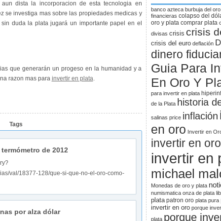
, aun dista la incorporacion de esta tecnologia en
banco azteca
burbuja del oro
z se investiga mas sobre las propiedades medicas y
colapso del dól
financieras
oro y plata
comprar plata
sin duda la plata jugará un importante papel en el
crisis d
crisis
divisas
D
crisis del euro
deflación
dinero fiducia
Guia Para Inv
cias que generarán un progeso en la humanidad y a
una razon mas para
invertir en plata
.
En Oro Y Pl
hiperin
para invertir en plata
historia d
de la Plata
inflación
salinas price
Tags
en oro
Invertir en Or
invertir en oro
o termómetro de 2012
invertir en 
ry?
michael mal
cias/val/18377-128/que-si-que-no-el-oro-como-
noti
Monedas de oro y plata
numismatica
onza de plata li
plata
patron oro
plata pura
invertir en oro
porque inver
nas por alza dólar
porque inver
plata