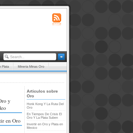
n Plata
Mineria Minas Oro
Articulos sobre
Oro
Oro y
Honk Kong Y La Ruta Del
deo
Oro
En Tiempos De Crisis El
Oro Y La Plata Suben
tir en Oro
Invertir en Oro y Plata en
Mexico