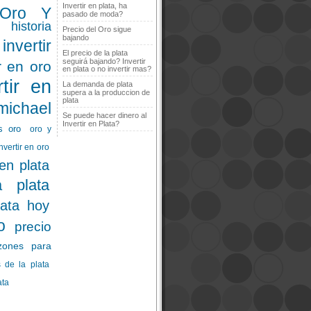
Invertir en plata, ha
 Oro Y
pasado de moda?
historia
Precio del Oro sigue
bajando
invertir
El precio de la plata
seguirá bajando? Invertir
ir en oro
en plata o no invertir mas?
rtir en
La demanda de plata
supera a la produccion de
plata
michael
Se puede hacer dinero al
Invertir en Plata?
s oro
oro y
nvertir en oro
 en plata
a plata
lata hoy
o
precio
zones para
 de la plata
ata