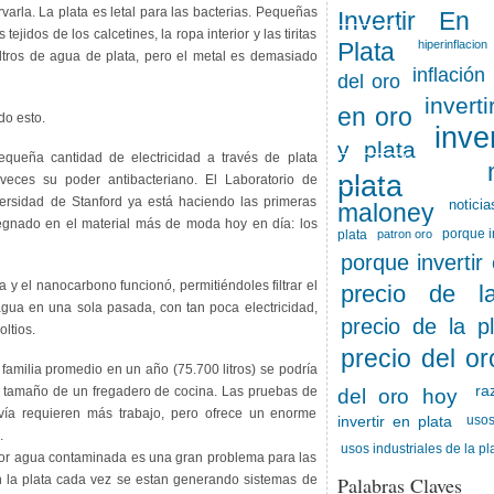
rvarla. La plata es letal para las bacterias. Pequeñas
Invertir En
tejidos de los calcetines, la ropa interior y las tiritas
Plata
hiperinflacion
filtros de agua de plata, pero el metal es demasiado
inflación
del oro
invert
en oro
do esto.
inve
y plata
queña cantidad de electricidad a través de plata
plata
 veces su poder antibacteriano. El Laboratorio de
versidad de Stanford ya está haciendo las primeras
noticia
maloney
regnado en el material más de moda hoy en día: los
porque i
plata
patron oro
porque invertir
 y el nanocarbono funcionó, permitiéndoles filtrar el
precio de l
gua en una sola pasada, con tan poca electricidad,
precio de la p
ltios.
precio del or
amilia promedio en un año (75.700 litros) se podría
ra
del tamaño de un fregadero de cocina. Las pruebas de
del oro hoy
avía requieren más trabajo, pero ofrece un enorme
usos
invertir en plata
.
usos industriales de la pl
or agua contaminada es una gran problema para las
n la plata cada vez se estan generando sistemas de
Palabras Claves