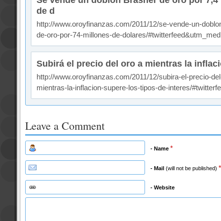
Se vende un doblón Brasher de oro por 7,4
de d
http://www.oroyfinanzas.com/2011/12/se-vende-un-doblo
de-oro-por-74-millones-de-dolares/#twitterfeed&utm_med
Subirá el precio del oro a mientras la inflac
http://www.oroyfinanzas.com/2011/12/subira-el-precio-del
mientras-la-inflacion-supere-los-tipos-de-interes/#twitterfe
Leave a Comment
*
- Name
*
- Mail
(will not be published)
- Website