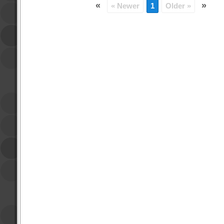
«
»
« Newer
1
Older »