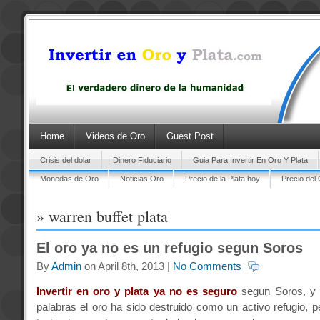
Home
Videos de Oro
Guest Post
Crisis del dolar
Dinero Fiduciario
Guia Para Invertir En Oro Y Plata
Monedas de Oro
Noticias Oro
Precio de la Plata hoy
Precio del
» warren buffet plata
El oro ya no es un refugio segun Soros
By
Admin
on April 8th, 2013 |
No Comments
Invertir en oro y plata ya no es seguro
segun Soros, y 
palabras el oro ha sido destruido como un activo refugio, p