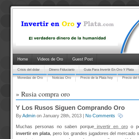
Home
Videos de Oro
Guest Post
Crisis del dolar
Dinero Fiduciario
Guia Para Invertir En Oro Y Plata
Monedas de Oro
Noticias Oro
Precio de la Plata hoy
Precio del
» Rusia compra oro
Y Los Rusos Siguen Comprando Oro
By
Admin
on January 28th, 2013 |
No Comments
Muchas personas no saben porque
invertir en oro
o po
invertir en plata
, pero los grandes jugadores del mercado 