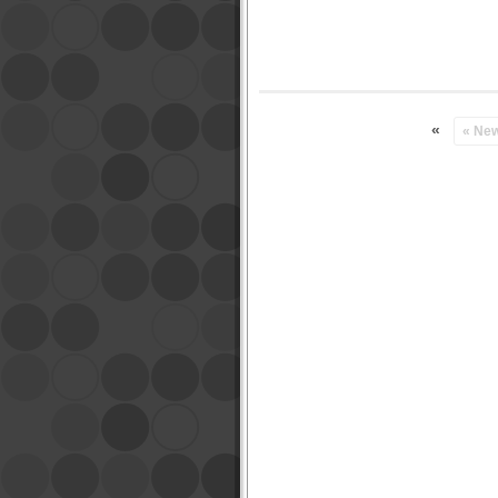
«
« Ne