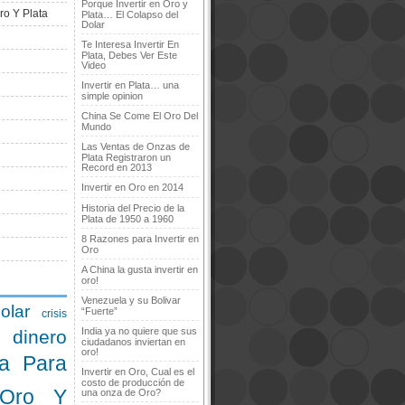
Porque Invertir en Oro y
ro Y Plata
Plata… El Colapso del
Dolar
Te Interesa Invertir En
Plata, Debes Ver Este
Video
Invertir en Plata… una
simple opinion
China Se Come El Oro Del
Mundo
Las Ventas de Onzas de
Plata Registraron un
Record en 2013
Invertir en Oro en 2014
Historia del Precio de la
Plata de 1950 a 1960
8 Razones para Invertir en
Oro
A China la gusta invertir en
oro!
Venezuela y su Bolivar
olar
“Fuerte”
crisis
India ya no quiere que sus
dinero
ciudadanos inviertan en
oro!
a Para
Invertir en Oro, Cual es el
costo de producción de
 Oro Y
una onza de Oro?