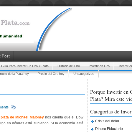
 Post
Guia Para Invertir En Oro Y Plata
Historia del Oro
Invertir en Oro
Invertir e
recio de la Plata hoy
Precio del Oro hoy
Uncategorized
Porque Invertir en 
Plata? Mira este vi
ments
Categorias de Inver
y plata de Michael Maloney
nos cuenta que el Dow
Crisis del dolar
rgo en dólares está subiendo. Si la economía está
Dinero Fiduciario