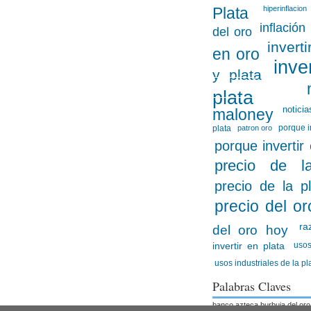
Plata
hiperinflacion
inflación
del oro
invert
en oro
inve
y plata
plata
noticia
maloney
porque i
plata
patron oro
porque invertir
precio de l
precio de la p
precio del or
ra
del oro hoy
usos
invertir en plata
usos industriales de la pl
Palabras Claves
banco azteca
burbuja del oro