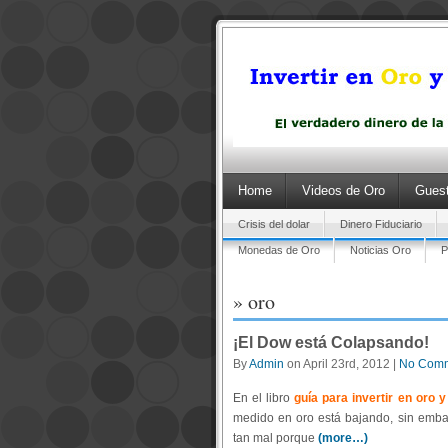
Home
Videos de Oro
Guest
Crisis del dolar
Dinero Fiduciario
Monedas de Oro
Noticias Oro
P
» oro
¡El Dow está Colapsando!
By
Admin
on April 23rd, 2012 |
No Com
En el libro
guía para invertir en oro 
medido en oro está bajando, sin emba
tan mal porque
(more…)