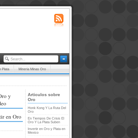
n Plata
Mineria Minas Oro
Oro y
Articulos sobre
Oro
deo
Honk Kong Y La Ruta Del
Oro
tir en Oro
En Tiempos De Crisis El
Oro Y La Plata Suben
Invertir en Oro y Plata en
Mexico