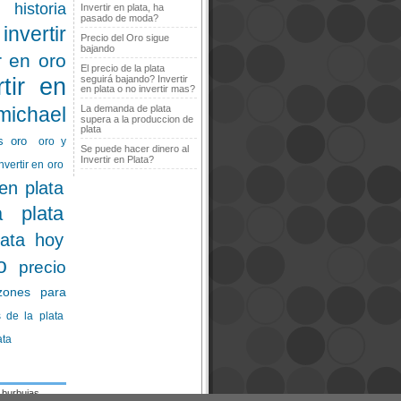
historia
Invertir en plata, ha
pasado de moda?
invertir
Precio del Oro sigue
bajando
ir en oro
El precio de la plata
rtir en
seguirá bajando? Invertir
en plata o no invertir mas?
michael
La demanda de plata
supera a la produccion de
plata
s oro
oro y
Se puede hacer dinero al
Invertir en Plata?
nvertir en oro
 en plata
a plata
lata hoy
o
precio
zones para
 de la plata
ata
burbujas