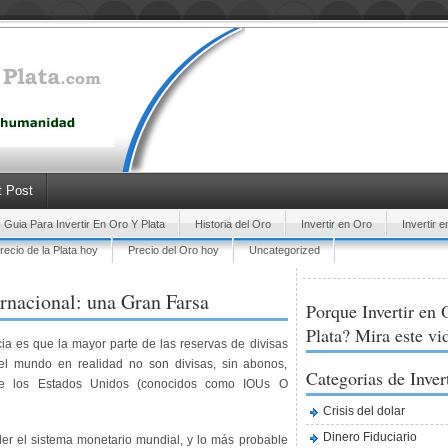
 Post
Guia Para Invertir En Oro Y Plata
Historia del Oro
Invertir en Oro
Invertir e
recio de la Plata hoy
Precio del Oro hoy
Uncategorized
rnacional: una Gran Farsa
Porque Invertir en 
Plata? Mira este vi
a es que la mayor parte de las reservas de divisas
el mundo en realidad no son divisas, sin abonos,
Categorias de Inver
de los Estados Unidos (conocidos como
IOUs O
Crisis del dolar
Dinero Fiduciario
er el sistema monetario mundial, y lo más probable