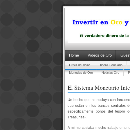
Home
Videos de Oro
Guest
Crisis del dolar
Dinero Fiduciario
Monedas de Oro
Noticias Oro
P
El Sistema Monetario Inte
Un hecho que se soslaya con frecuenci
que están en los bancos centrales d
específicamente bonos del tesoro 
Treasuries).
A mí me costaba mucho trabajo entend