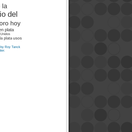
 la
io del
 oro hoy
en plata
 Unidos
usos
la plata
 by Roy Tanck
ter.