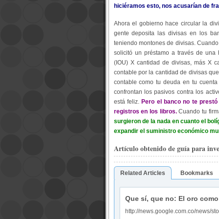
hiciéramos esto, nos acusarían de fr
Ahora el gobierno hace circular la di
gente deposita las divisas en los ba
teniendo montones de divisas. Cuando 
solicitó un préstamo a través de una 
(IOU) X cantidad de divisas, más X ca
contable por la cantidad de divisas que
contable como tu deuda en tu cuenta
confrontan los pasivos contra los acti
está feliz.
Pero el banco no te prestó 
registros en los libros.
Cuando tu firm
surgieron de la nada en cuanto el bolí
expandir el suministro económico mun
Artículo obtenido de guía para inve
Related Articles
Bookmarks
Que sí, que no: El oro com
http://news.google.com.co/news/sto