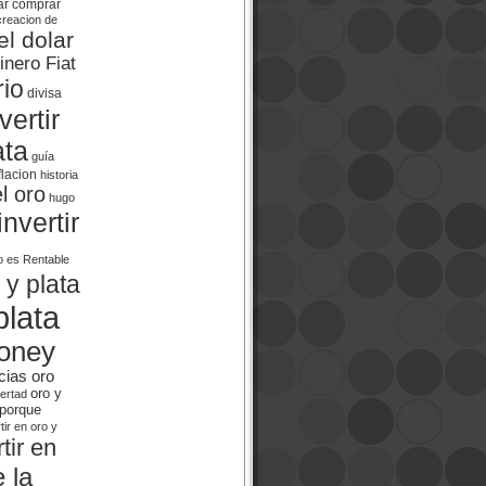
ar
comprar
creacion de
el dolar
inero Fiat
rio
divisa
ertir
ata
guía
flacion
historia
el oro
hugo
invertir
o es Rentable
 y plata
plata
oney
cias oro
oro y
bertad
porque
tir en oro y
tir en
 la