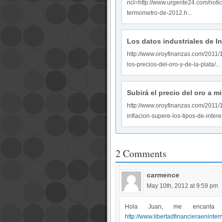
ncl=http://www.urgente24.com/noti
termometro-de-2012.h...
Los datos industriales de In
http://www.oroyfinanzas.com/2011/1
los-precios-del-oro-y-de-la-plata/...
Subirá el precio del oro a mi
http://www.oroyfinanzas.com/2011/1
inflacion-supere-los-tipos-de-interes
2 Comments
carmence
May 10th, 2012 at 9:59 pm
Hola Juan, me encanta 
http://www.libertadfinancieraeninter