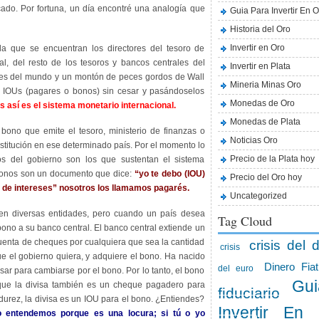
cado. Por fortuna, un día encontré una analogía que
Guia Para Invertir En O
Historia del Oro
Invertir en Oro
la que se encuentran los directores del tesoro de
l, del resto de los tesoros y bancos centrales del
Invertir en Plata
les del mundo y un montón de peces gordos de Wall
Mineria Minas Oro
o IOUs (pagares o bonos) sin cesar y pasándoselos
Monedas de Oro
s así es el sistema monetario internacional.
Monedas de Plata
bono que emite el tesoro, ministerio de finanzas o
Noticias Oro
stitución en ese determinado país. Por el momento lo
Precio de la Plata hoy
os del gobierno son los que sustentan el sistema
bonos son un documento que dice:
“yo te debo (IOU)
Precio del Oro hoy
d de intereses” nosotros los llamamos pagarés.
Uncategorized
ren diversas entidades, pero cuando un país desea
Tag Cloud
bono a su banco central. El banco central extiende un
uenta de cheques por cualquiera que sea la cantidad
crisis del d
crisis
que el gobierno quiera, y adquiere el bono. Ha nacido
Dinero Fiat
del euro
usar para cambiarse por el bono. Por lo tanto, el bono
Gui
 que la divisa también es un cheque pagadero para
fiduciario
urez, la divisa es un IOU para el bono. ¿Entiendes?
Invertir En
o entendemos porque es una locura; si tú o yo