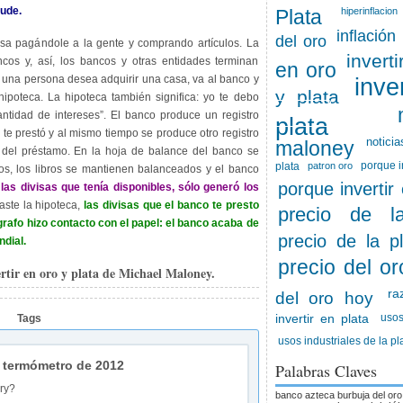
aude.
Plata
hiperinflacion
inflación
del oro
visa pagándole a la gente y comprando artículos. La
invert
ncos y, así, los bancos y otras entidades terminan
en oro
una persona desea adquirir una casa, va al banco y
inve
y plata
hipoteca. La hipoteca también significa: yo te debo
ntidad de intereses”. El banco produce un registro
plata
 te prestó y al mismo tiempo se produce otro registro
noticia
maloney
 del préstamo. En la hoja de balance del banco se
porque i
plata
patron oro
vos, los libros se mantienen balanceados y el banco
porque invertir
las divisas que tenía disponibles, sólo generó los
aste la hipoteca,
las divisas que el banco te presto
precio de l
grafo hizo contacto con el papel: el banco acaba de
precio de la p
dial.
precio del or
rtir en oro y plata de Michael Maloney.
ra
del oro hoy
usos
Tags
invertir en plata
usos industriales de la pl
o termómetro de 2012
Palabras Claves
ry?
banco azteca
burbuja del oro