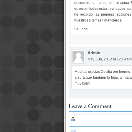
encuentro en ellos, en ninguna 
enseñan todas estas realidades, por
he recibido las mejores leccione
nuestros sitemas Financieros.
Saludos.
Admin
May 11th, 2012 at 12:19 am
Muchas gracias Cecilia por leerme,
alegra que tambien lo leas, te man
muy bien!
Leave a Comment