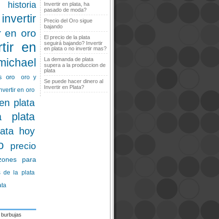
historia
Invertir en plata, ha
pasado de moda?
invertir
Precio del Oro sigue
bajando
ir en oro
El precio de la plata
rtir en
seguirá bajando? Invertir
en plata o no invertir mas?
michael
La demanda de plata
supera a la produccion de
plata
s oro
oro y
Se puede hacer dinero al
Invertir en Plata?
nvertir en oro
 en plata
a plata
lata hoy
o
precio
zones para
 de la plata
ata
burbujas