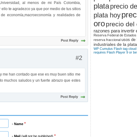
Universidad, al menos de mi País Colombia,
plata
precio de
 ello te agradezco ya que por medio de tus sitios
prec
plata hoy
s de economía,macroeconomía y realidades de
oro
precio del
razones para invertir 
Reserva Federal de Estados
usos de 
reserva fraccional
Post Reply
industriales de la plata
WP Cumulus Flash tag cloud
requires Flash Player 9 or bet
#2
 y me han contado que ese es muy buen sitio me
do muchos saludos y un fuerte abrazo que estes
Post Reply
*
- Name
*
- Mail
(will not be published)