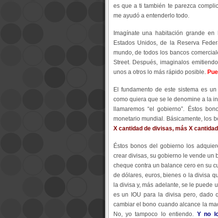
es que a ti también te parezca compli
me ayudó a entenderlo todo.
Imagínate una habitación grande en 
Estados Unidos, de la Reserva Federa
mundo, de todos los bancos comercia
Street. Después, imaginalos emitiend
unos a otros lo más rápido posible.
Pue
El fundamento de este sistema es un 
como quiera que se le denomine a la in
llamaremos “el gobierno”. Éstos bon
monetario mundial. Básicamente, los 
X cantidad de divisas, más X cantida
Éstos bonos del gobierno los adquie
crear divisas, su gobierno le vende un 
cheque contra un balance cero en su c
de dólares, euros, bienes o la divisa 
la divisa y, más adelante, se le puede 
es un IOU para la divisa pero, dado
cambiar el bono cuando alcance la mad
No, yo tampoco lo entiendo.
Y no l