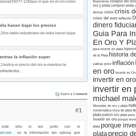
colapso del dól
cias/val/18377-128/que-si-que-no-el-oro-como-
financieras
oro y plata
comprar plata
crisis d
crisis
divisas
D
crisis del euro
deflación
dinero fiducia
dia hacen bajar los precios
Guia Para Inv
2/los-datos-industriales-de-india-hacen-bajar-
En Oro Y Pl
hiperin
para invertir en plata
historia d
de la Plata
entras la inflación super
inflación
salinas price
2/subira-el-precio-del-oro-a-mientras-la-
en oro
/#twitterfee...
Invertir en Or
invertir en oro
invertir en 
Leave a Comment
michael mal
noti
Monedas de oro y plata
#1
numismatica
onza de plata li
plata
patron oro
plata pura
invertir en oro
porque inver
porque inver
este sitio lo leo junto con el
plata
precio de
plata
net.com
; es la información tan valiosa que