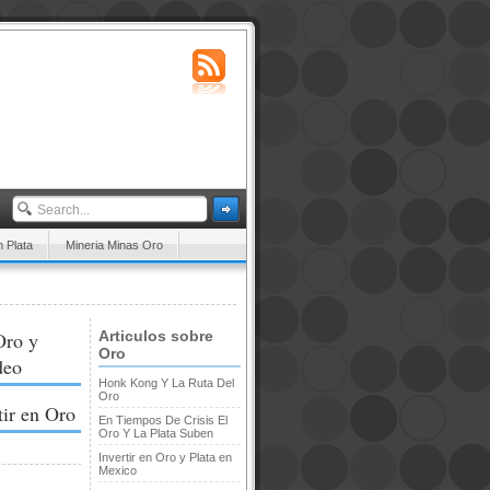
n Plata
Mineria Minas Oro
Oro y
Articulos sobre
Oro
deo
Honk Kong Y La Ruta Del
Oro
tir en Oro
En Tiempos De Crisis El
Oro Y La Plata Suben
Invertir en Oro y Plata en
Mexico