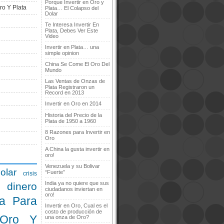
Porque Invertir en Oro y
ro Y Plata
Plata… El Colapso del
Dolar
Te Interesa Invertir En
Plata, Debes Ver Este
Video
Invertir en Plata… una
simple opinion
China Se Come El Oro Del
Mundo
Las Ventas de Onzas de
Plata Registraron un
Record en 2013
Invertir en Oro en 2014
Historia del Precio de la
Plata de 1950 a 1960
8 Razones para Invertir en
Oro
A China la gusta invertir en
oro!
Venezuela y su Bolivar
olar
“Fuerte”
crisis
India ya no quiere que sus
dinero
ciudadanos inviertan en
oro!
a Para
Invertir en Oro, Cual es el
costo de producción de
 Oro Y
una onza de Oro?