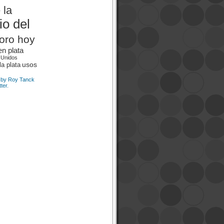
 la
io del
 oro hoy
en plata
 Unidos
usos
la plata
 by Roy Tanck
ter.