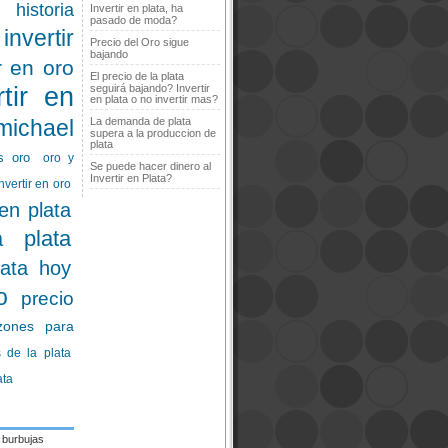
historia
Invertir en plata, ha
pasado de moda?
invertir
Precio del Oro sigue
bajando
ir en oro
El precio de la plata
rtir en
seguirá bajando? Invertir
en plata o no invertir mas?
michael
La demanda de plata
supera a la produccion de
plata
s oro
oro y
Se puede hacer dinero al
Invertir en Plata?
nvertir en oro
 en plata
a plata
lata hoy
o
precio
zones para
 de la plata
ata
burbujas