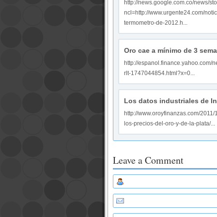
http://news.google.com.co/news/sto
ncl=http://www.urgente24.com/noti
termometro-de-2012.h...
Oro cae a mínimo de 3 sema
http://espanol.finance.yahoo.co
rlt-1747044854.html?x=0...
Los datos industriales de In
http://www.oroyfinanzas.com/2011/1
los-precios-del-oro-y-de-la-plata/...
Leave a Comment