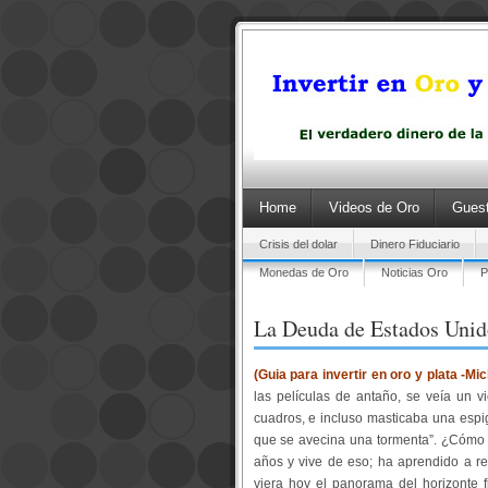
Home
Videos de Oro
Guest
Crisis del dolar
Dinero Fiduciario
Monedas de Oro
Noticias Oro
P
La Deuda de Estados Unido
(Guia para invertir en oro y plata -Mi
las películas de antaño, se veía un v
cuadros, e incluso masticaba una espiga
que se avecina una tormenta”. ¿Cóm
años y vive de eso; ha aprendido a re
viera hoy el panorama del horizonte f