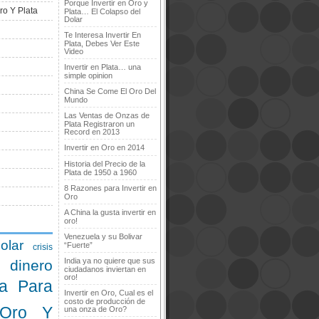
Porque Invertir en Oro y
ro Y Plata
Plata… El Colapso del
Dolar
Te Interesa Invertir En
Plata, Debes Ver Este
Video
Invertir en Plata… una
simple opinion
China Se Come El Oro Del
Mundo
Las Ventas de Onzas de
Plata Registraron un
Record en 2013
Invertir en Oro en 2014
Historia del Precio de la
Plata de 1950 a 1960
8 Razones para Invertir en
Oro
A China la gusta invertir en
oro!
Venezuela y su Bolivar
olar
“Fuerte”
crisis
India ya no quiere que sus
dinero
ciudadanos inviertan en
oro!
a Para
Invertir en Oro, Cual es el
costo de producción de
 Oro Y
una onza de Oro?