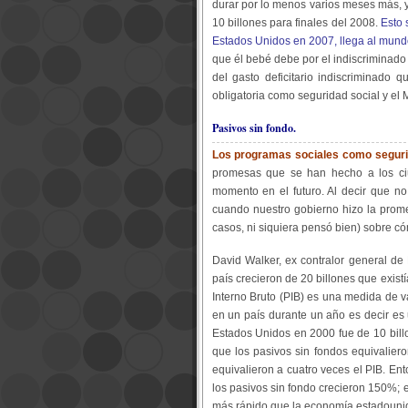
durar por lo menos varios meses más, 
10 billones para finales del 2008.
Esto 
Estados Unidos en 2007, llega al mun
que él bebé debe por el indiscriminado
del gasto deficitario indiscriminado 
obligatoria como seguridad social y el
Pasivos sin fondo.
Los programas sociales como segurid
promesas que se han hecho a los c
momento en el futuro. Al decir que n
cuando nuestro gobierno hizo la prome
casos, ni siquiera pensó bien) sobre cóm
David Walker, ex contralor general de
país crecieron de 20 billones que exist
Interno Bruto (PIB) es una medida de v
en un país durante un año es decir es
Estados Unidos en 2000 fue de 10 billo
que los pasivos sin fondos equivalier
equivalieron a cuatro veces el PIB. En
los pasivos sin fondo crecieron 150%; 
más rápido que la economía estadouni