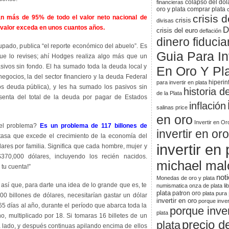
colapso del dól
financieras
oro y plata
comprar plata
crisis d
n más de 95% de todo el valor neto nacional de
crisis
divisas
 valor exceda en unos cuantos años.
D
crisis del euro
deflación
dinero fiducia
pado, publica “el reporte económico del abuelo”. Es
Guia Para Inv
que lo revises; ahí Hodges realiza algo más que un
asivos sin fondo. El ha sumado toda la deuda local y
En Oro Y Pl
 negocios, la del sector financiero y la deuda Federal
hiperin
para invertir en plata
s deuda pública), y les ha sumado los pasivos sin
historia d
de la Plata
senta del total de la deuda por pagar de Estados
inflación
salinas price
en oro
Invertir en Or
el problema?
Es un problema de 117 billones de
invertir en oro
 tasa que excede el crecimiento de la economía del
invertir en 
lares por familia. Significa que cada hombre, mujer y
70,000 dólares, incluyendo los recién nacidos.
michael mal
tu cuenta!”
noti
Monedas de oro y plata
 así que, para darte una idea de lo grande que es, te
numismatica
onza de plata li
plata
patron oro
plata pura
0 billones de dólares, necesitarían gastar un dólar
invertir en oro
porque inver
65 días al año, durante el período que abarca toda la
porque inver
plata
 multiplicado por 18. Si tomaras 16 billetes de un
precio de
plata
 a lado, y después continuas apilando encima de ellos