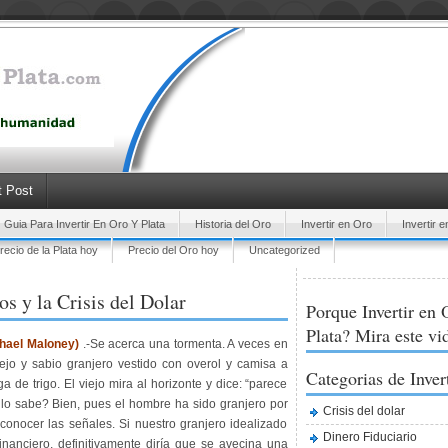
 Post
Guia Para Invertir En Oro Y Plata
Historia del Oro
Invertir en Oro
Invertir e
recio de la Plata hoy
Precio del Oro hoy
Uncategorized
s y la Crisis del Dolar
Porque Invertir en 
Plata? Mira este vi
chael Maloney)
.-Se acerca una tormenta. A veces en
iejo y sabio granjero vestido con overol y camisa a
Categorias de Inver
 de trigo. El viejo mira al horizonte y dice: “parece
o
lo sabe? Bien, pues el hombre ha sido granjero por
Crisis del dolar
conocer las señales. Si nuestro granjero idealizado
Dinero Fiduciario
inanciero, definitivamente diría que se avecina una