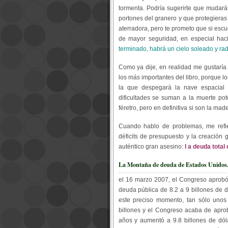
tormenta. Podría sugerirte que mudará
portones del granero y que protegieras
aterradora, pero te prometo que si esc
de mayor seguridad, en especial hac
terminado, habrá un cielo soleado y radi
Como ya dije, en realidad me gustaría
los más importantes del libro, porque 
la que despegará la nave espacial d
dificultades se suman a la muerte pote
féretro, pero en definitiva si son la mad
Cuando hablo de problemas, me refier
déficits de presupuesto y la creación 
auténtico gran asesino:
l
a deuda total
La Montaña de deuda de Estados Unidos
el 16 marzo 2007, el Congreso aprobó 
deuda pública de 8.2 a 9 billones de d
este preciso momento, tan sólo uno
billones y el Congreso acaba de aprob
años y aumentó a 9.8 billones de dól