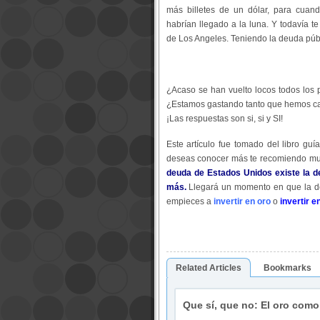
más billetes de un dólar, para cuan
habrían llegado a la luna. Y todavía t
de Los Angeles. Teniendo la deuda públ
¿Acaso se han vuelto locos todos los 
¿Estamos gastando tanto que hemos ca
¡Las respuestas son si, si y SI!
Este artículo fue tomado del libro guí
deseas conocer más te recomiendo muc
deuda de Estados Unidos existe la d
más.
Llegará un momento en que la de
empieces a
invertir en oro
o
invertir e
Related Articles
Bookmarks
Que sí, que no: El oro com