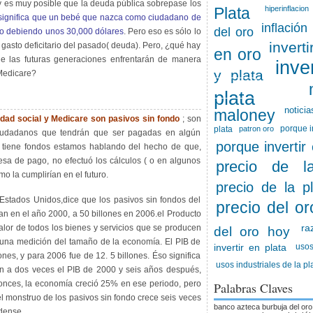
y es muy posible que la deuda pública sobrepase los
Plata
hiperinflacion
significa que un bebé que nazca como ciudadano de
inflación
del oro
do debiendo unos 30,000 dólares
. Pero eso es sólo lo
invert
 gasto deficitario del pasado( deuda). Pero, ¿qué hay
en oro
que las futuras generaciones enfrentarán de manera
inve
y plata
 Medicare?
plata
noticia
maloney
ad social y Medicare son pasivos sin fondo
; son
porque i
plata
patron oro
iudadanos que tendrán que ser pagadas en algún
porque invertir
o tiene fondos estamos hablando del hecho de que,
sa de pago, no efectuó los cálculos ( o en algunos
precio de l
o la cumplirían en el futuro.
precio de la p
 Estados Unidos,dice que los pasivos sin fondos del
precio del or
ían en el año 2000, a 50 billones en 2006.el Producto
alor de todos los bienes y servicios que se producen
ra
del oro hoy
 una medición del tamaño de la economía. El PIB de
usos
invertir en plata
nes, y para 2006 fue de 12. 5 billones. Éso significa
usos industriales de la pl
on a dos veces el PIB de 2000 y seis años después,
tonces, la economía creció 25% en ese periodo, pero
Palabras Claves
el monstruo de los pasivos sin fondo crece seis veces
banco azteca
burbuja del oro
dense.