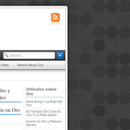
n Plata
Mineria Minas Oro
Oro y
Articulos sobre
Oro
deo
Honk Kong Y La Ruta Del
Oro
tir en Oro
En Tiempos De Crisis El
Oro Y La Plata Suben
Invertir en Oro y Plata en
Mexico