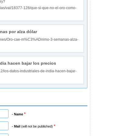
ry?
cias/val/18377-128/que-si-que-no-el-oro-como-
nas por alza dólar
m/news/Oro-cae-m%C3%ADnimo-3-semanas-alza-
dia hacen bajar los precios
2/los-datos-industriales-de-india-hacen-bajar-
*
- Name
*
- Mail
(will not be published)