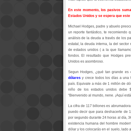
En este momento, los pasivos suma
Estados Unidos y se espera que este
Michael Hodges, padre y abuelo preocu
un reporte fantástico, te recomiendo 
análisis de la deuda a través de los p
estatal, la deuda interna, la del sector
de estados unidos ( a la que llamamo
fondos. El resultado que Hodges pre
Unidos es asombroso.
Segun Hodges, ¿qué tan grande es 
dólares
y crece todos los días a una
país. Equivale a más de 1 millón de dó
niño de los estados unidos debe $3
“Bienvenido al mundo, nene. ¡Aquí está 
La cifra de 117 billones es abrumadora
puedo decir que para deshacerte de 10
por segundo durante 24 horas al día, 3
existencia humana del hombre moderno,
dólar y los colocarás en el suelo, lado