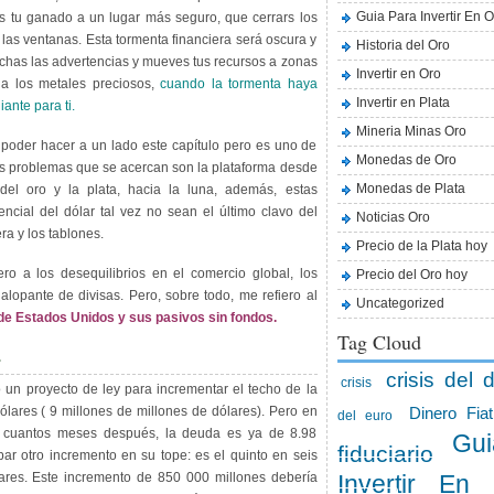
Guia Para Invertir En O
s tu ganado a un lugar más seguro, que cerrars los
 las ventanas. Esta tormenta financiera será oscura y
Historia del Oro
uchas las advertencias y mueves tus recursos a zonas
Invertir en Oro
ia los metales preciosos,
cuando la tormenta haya
Invertir en Plata
ante para ti.
Mineria Minas Oro
 poder hacer a un lado este capítulo pero es uno de
Monedas de Oro
los problemas que se acercan son la plataforma desde
Monedas de Plata
el oro y la plata, hacia la luna, además, estas
ncial del dólar tal vez no sean el último clavo del
Noticias Oro
era y los tablones.
Precio de la Plata hoy
o a los desequilibrios en el comercio global, los
Precio del Oro hoy
galopante de divisas. Pero, sobre todo, me refiero al
Uncategorized
 de Estados Unidos y sus pasivos sin fondos.
Tag Cloud
.
crisis del d
crisis
un proyecto de ley para incrementar el techo de la
ólares ( 9 millones de millones de dólares). Pero en
Dinero Fiat
del euro
s cuantos meses después, la deuda es ya de 8.98
Gui
fiduciario
ar otro incremento en su tope: es el quinto en seis
ares. Este incremento de 850 000 millones debería
Invertir En