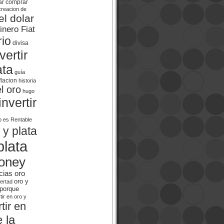
ar
comprar
creacion de
el dolar
inero Fiat
rio
divisa
ertir
ata
guía
flacion
historia
el oro
hugo
invertir
o es Rentable
 y plata
plata
oney
cias oro
oro y
bertad
porque
tir en oro y
tir en
 la