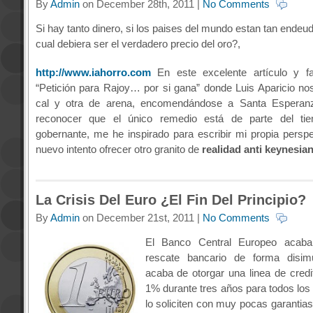
By
Admin
on December 28th, 2011 |
No Comments
Si hay tanto dinero, si los paises del mundo estan tan ende
cual debiera ser el verdadero precio del oro?,
http://www.iahorro.com
En este excelente artículo y fa
“Petición para Rajoy… por si gana” donde Luis Aparicio no
cal y otra de arena, encomendándose a Santa Esperan
reconocer que el único remedio está de parte del ti
gobernante, me he inspirado para escribir mi propia persp
nuevo intento ofrecer otro granito de
realidad anti keynesia
La Crisis Del Euro ¿El Fin Del Principio?
By
Admin
on December 21st, 2011 |
No Comments
El Banco Central Europeo acaba 
rescate bancario de forma disim
acaba de otorgar una linea de credit
1% durante tres años para todos los
lo soliciten con muy pocas garantias,