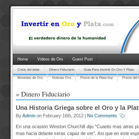
Home
Videos de Oro
Guest Post
Crisis del dolar
Dinero Fiduciario
Guia Para Invertir En Oro Y Plata
Monedas de Oro
Noticias Oro
Precio de la Plata hoy
Precio del
» Dinero Fiduciario
Una Historia Griega sobre el Oro y la Pla
By
Admin
on February 16th, 2012 |
No Comments
En una ocasion Winston Churchill dijo “Cuanto mas atras p
mas hacia delante seras capaz de ver”. Asi que en este espir