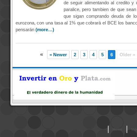
de seguir alimentando al credito y
paralice, pero tambien de que sean
que sigan comprando deuda de lo
eurozona, con una tasa al 1% que cobrará el BCE los ban
pensarán
(more…)
«
« Newer
2
3
4
5
6
Older »
Home
Vid