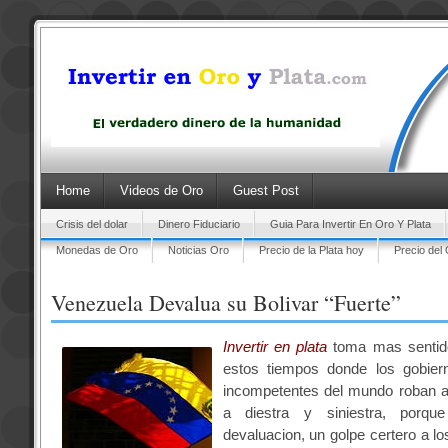
Home
Videos de Oro
Guest Post
Crisis del dolar
Dinero Fiduciario
Guia Para Invertir En Oro Y Plata
Monedas de Oro
Noticias Oro
Precio de la Plata hoy
Precio del
Venezuela Devalua su Bolivar “Fuerte”
Invertir en plata
toma mas sentid
estos tiempos donde los gobier
incompetentes del mundo roban a
a diestra y siniestra, porq
devaluacion, un golpe certero a los