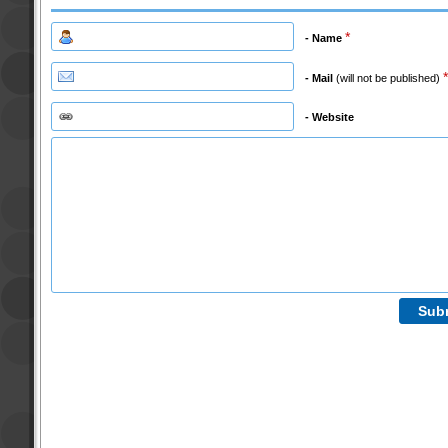
*
- Name
*
- Mail
(will not be published)
- Website