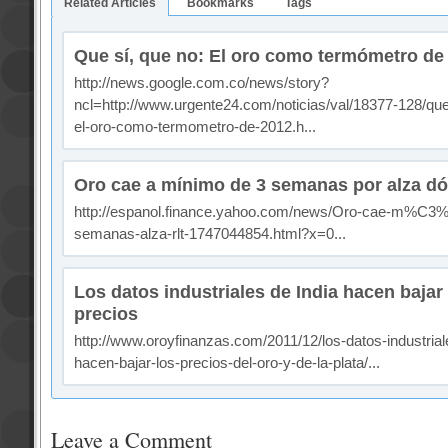
Related Articles
Bookmarks
Tags
Que sí, que no: El oro como termómetro de
http://news.google.com.co/news/story?
ncl=http://www.urgente24.com/noticias/val/18377-128/que
el-oro-como-termometro-de-2012.h...
Oro cae a mínimo de 3 semanas por alza dó
http://espanol.finance.yahoo.com/news/Oro-cae-m%C3
semanas-alza-rlt-1747044854.html?x=0...
Los datos industriales de India hacen bajar 
precios
http://www.oroyfinanzas.com/2011/12/los-datos-industrial
hacen-bajar-los-precios-del-oro-y-de-la-plata/...
Leave a Comment