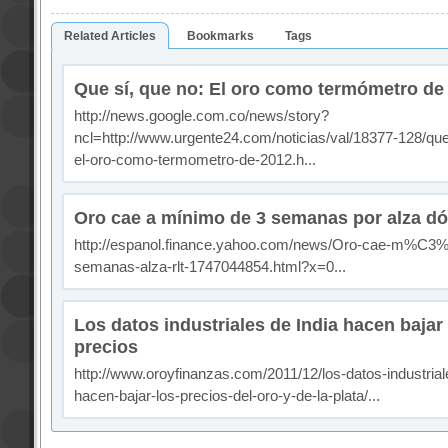
Related Articles
Bookmarks
Tags
Que sí, que no: El oro como termómetro de
http://news.google.com.co/news/story?
ncl=http://www.urgente24.com/noticias/val/18377-128/que
el-oro-como-termometro-de-2012.h...
Oro cae a mínimo de 3 semanas por alza dó
http://espanol.finance.yahoo.com/news/Oro-cae-m%C3
semanas-alza-rlt-1747044854.html?x=0...
Los datos industriales de India hacen bajar 
precios
http://www.oroyfinanzas.com/2011/12/los-datos-industrial
hacen-bajar-los-precios-del-oro-y-de-la-plata/...