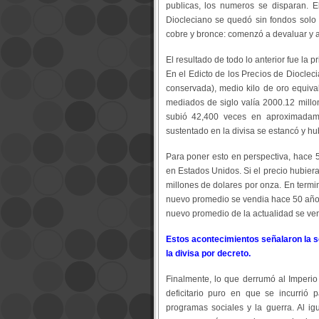
publicas, los numeros se disparan. E
Diocleciano se quedó sin fondos sol
cobre y bronce: comenzó a devaluar y a
El resultado de todo lo anterior fue la 
En el Edicto de los Precios de Dioclec
conservada), medio kilo de oro equiva
mediados de siglo valía 2000.12 millon
subió 42,400 veces en aproximadam
sustentado en la divisa se estancó y hu
Para poner esto en perspectiva, hace 5
en Estados Unidos. Si el precio hubiera
millones de dolares por onza. En termin
nuevo promedio se vendia hace 50 años
nuevo promedio de la actualidad se ven
Estos acontecimientos señalaron la se
la divisa por decreto.
Finalmente, lo que derrumó al Imperio
deficitario puro en que se incurrió pa
programas sociales y la guerra. Al ig