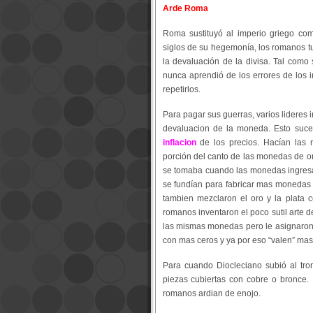
Arde Roma
Roma sustituyó al imperio griego co
siglos de su hegemonía, los romanos tu
la devaluación de la divisa. Tal como
nunca aprendió de los errores de los i
repetirlos.
Para pagar sus guerras, varios lideres i
devaluacion de la moneda. Esto suc
inflacion
de los precios. Hacían la
porción del canto de las monedas de or
se tomaba cuando las monedas ingresab
se fundían para fabricar mas monedas 
tambien mezclaron el oro y la plata 
romanos inventaron el poco sutil arte d
las mismas monedas pero le asignaron 
con mas ceros y ya por eso “valen” mas
Para cuando Diocleciano subió al tr
piezas cubiertas con cobre o bronce. 
romanos ardian de enojo.