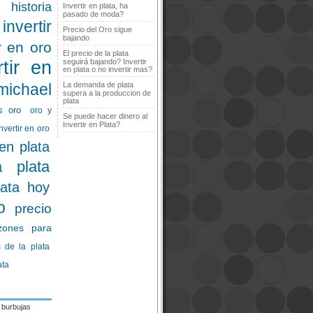
historia
Invertir en plata, ha
pasado de moda?
invertir
Precio del Oro sigue
bajando
ir en oro
El precio de la plata
rtir en
seguirá bajando? Invertir
en plata o no invertir mas?
michael
La demanda de plata
supera a la produccion de
plata
s oro
oro y
Se puede hacer dinero al
Invertir en Plata?
nvertir en oro
 en plata
a plata
lata hoy
o
precio
zones para
 de la plata
ata
burbujas