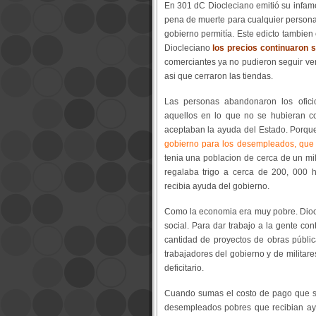
En 301 dC Diocleciano emitió su infa
pena de muerte para cualquier persona 
gobierno permitía. Este edicto tambien
Diocleciano
los precios continuaron s
comerciantes ya no pudieron seguir ve
asi que cerraron las tiendas.
Las personas abandonaron los ofic
aquellos en lo que no se hubieran c
aceptaban la ayuda del Estado. Porque 
gobierno para los desempleados, que
tenia una poblacion de cerca de un mi
regalaba trigo a cerca de 200, 000 h
recibia ayuda del gobierno.
Como la economia era muy pobre. Diocl
social. Para dar trabajo a la gente co
cantidad de proyectos de obras públic
trabajadores del gobierno y de militare
deficitario.
Cuando sumas el costo de pago que se
desempleados pobres que recibian ay