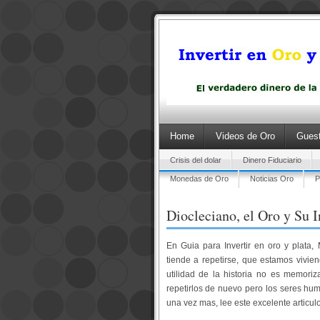
Home
Videos de Oro
Guest
Crisis del dolar
Dinero Fiduciario
Monedas de Oro
Noticias Oro
P
Diocleciano, el Oro y Su I
En Guia para Invertir en oro y plata,
tiende a repetirse, que estamos vivie
utilidad de la historia no es memori
repetirlos de nuevo pero los seres hum
una vez mas, lee este excelente articu