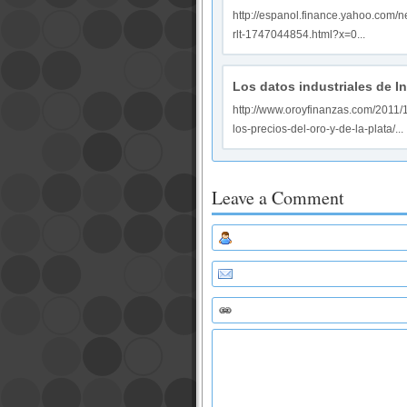
http://espanol.finance.yahoo.co
rlt-1747044854.html?x=0...
Los datos industriales de In
http://www.oroyfinanzas.com/2011/1
los-precios-del-oro-y-de-la-plata/...
Leave a Comment