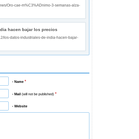
m/news/Oro-cae-m%C3%ADnimo-3-semanas-alza-
dia hacen bajar los precios
2/los-datos-industriales-de-india-hacen-bajar-
*
- Name
*
- Mail
(will not be published)
- Website