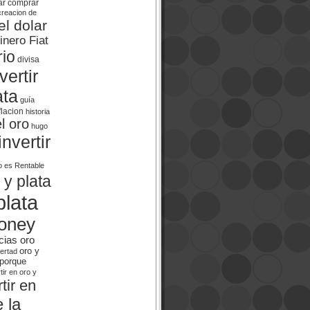
ar
comprar
creacion de
el dolar
inero Fiat
rio
divisa
ertir
ata
guía
flacion
historia
el oro
hugo
invertir
o es Rentable
 y plata
plata
oney
cias oro
oro y
bertad
porque
tir en oro y
tir en
 la