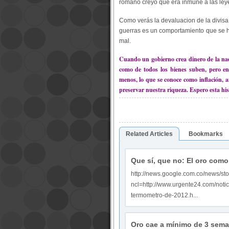
romano creyó que era inmune a las ley
Como verás la devaluacion de la divisa
guerras es un comportamiento que se ha
mal.
Cuando un gobierno crea dinero de la nada
como de todos los bienes suben, pero en
menos, lo que se conoce como inflación, a
preservar nuestra riqueza. Espero esta hist
Related Articles
Bookmarks
Que sí, que no: El oro com
http://news.google.com.co/news/sto
ncl=http://www.urgente24.com/noti
termometro-de-2012.h...
Oro cae a mínimo de 3 sema