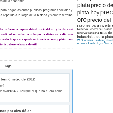
es de la economía.
plata
precio de
 para pagar las obras publicas, programas sociales y
prec
plata hoy
 repetido a lo largo de la historia y siempre termina
oro
precio del
razones para invertir 
 de forma irresponsable el precio del oro y la plata asi
Reserva Federal de Estados
usos de 
reserva fraccional
 realidad no suben es solo que la divisa cada dia vale
industriales de la plata
nte ello lo que nos queda es invertir en oro y plata para
WP Cumulus Flash tag cloud
requires Flash Player 9 or bet
oria del oro te haya sido util.
Tags
o termómetro de 2012
ry?
cias/val/18377-128/que-si-que-no-el-oro-como-
nas por alza dólar