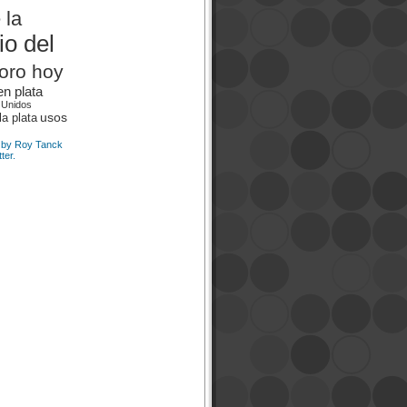
 la
io del
 oro hoy
en plata
 Unidos
usos
la plata
 by Roy Tanck
ter.