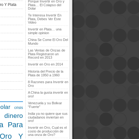
Porque Invertir en Oro y
ro Y Plata
Plata… El Colapso del
Dolar
Te Interesa Invertir En
Plata, Debes Ver Este
Video
Invertir en Plata… una
simple opinion
China Se Come El Oro Del
Mundo
Las Ventas de Onzas de
Plata Registraron un
Record en 2013
Invertir en Oro en 2014
Historia del Precio de la
Plata de 1950 a 1960
8 Razones para Invertir en
Oro
A China la gusta invertir en
oro!
Venezuela y su Bolivar
olar
“Fuerte”
crisis
India ya no quiere que sus
dinero
ciudadanos inviertan en
oro!
a Para
Invertir en Oro, Cual es el
costo de producción de
 Oro Y
una onza de Oro?