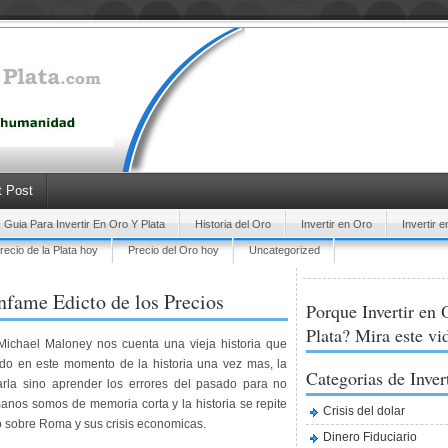
 Post
Guia Para Invertir En Oro Y Plata
Historia del Oro
Invertir en Oro
Invertir e
recio de la Plata hoy
Precio del Oro hoy
Uncategorized
nfame Edicto de los Precios
Porque Invertir en 
Plata? Mira este vi
 Michael Maloney nos cuenta una vieja historia que
ndo en este momento de la historia una vez mas, la
Categorias de Inver
zarla sino aprender los errores del pasado para no
anos somos de memoria corta y la historia se repite
Crisis del dolar
lo sobre Roma y sus crisis economicas.
Dinero Fiduciario