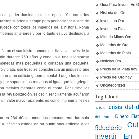
Guia Para Invertir En O
Historia del Oro
mo el poder dominante de su epoca. Y durante los
Invertir en Oro
vieron suficiente tiempo para perfeccionar el arte de
 sucede con todos los imperios de la historia, Roma
Invertir en Plata
mperios anteriores y por lo tanto estuvo destinada a
Mineria Minas Oro
Monedas de Oro
nflaron el suministro romano de divisas a través de la
Monedas de Plata
edio durante 750 años y condujo a una asombrosa
Noticias Oro
s monedas mas pequeñas o cortaban una pequeña
Precio de la Plata hoy
o y plata, ese trozo se consideraba un impuesto que
an a un edificio gubernamental. Luego los trocitos
Precio del Oro hoy
y por supuesto los romanos al igual que los griegos
Uncategorized
con metales menores como el cobre. Por ultimo los
e la
revalorización
, es decir, sencillamente acuñaron
Tag Cloud
un valor mayor aparente, es como imprimir billestes
crisis del d
.
crisis
Dinero Fiat
del euro
ono en 284 dC las monedas romanas eran tan solo
Gui
La inflacion estaba en su punto mas ardiente y los
fiduciario
Invertir En