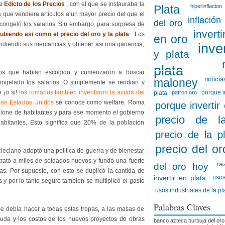
me
Edicto de los Precios
, con el que se instauraba la
Plata
hiperinflacion
que vendiera articulos a un mayor precio del que el
inflación
del oro
 congeló los salarios. Sin embargo, para sorpresa de
invert
ubiendo asi como el precio del oro y la plata
. Los
en oro
ndiendo sus mercancias y obtener asi una ganancia,
inve
y plata
plata
ios que habian escogido y comenzaron a buscar
noticia
maloney
ongelado los salarios. O simplemente se rendian y
¡o si!
los romanos tambien inventaron la ayuda del
porque i
plata
patron oro
 en Estados Unidos
se conoce como welfare. Roma
porque invertir
llone de habitantes y para ese momento el gobierno
precio de l
abitantes. Esto significa que 20% de la poblacion
precio de la p
precio del or
eciano adoptó una politica de guerra y de bienestar
ntrató a miles de soldados nuevos y fundó una fuerte
ra
del oro hoy
as. Por supuesto, con esto se duplicó la cantida de
usos
invertir en plata
s y por lo tanto seguro tambien se multiplicó el gasto
usos industriales de la pl
Palabras Claves
 debia hacer a todas estas tropas, a las masas de
uda y los costos de los nuevos proyectos de obras
banco azteca
burbuja del oro