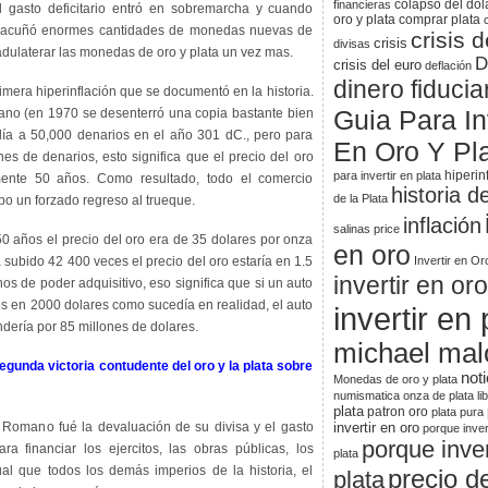
colapso del dól
financieras
l gasto deficitario entró en sobremarcha y cuando
oro y plata
comprar plata
o acuñó enormes cantidades de monedas nuevas de
crisis d
crisis
divisas
dulaterar las monedas de oro y plata un vez mas.
D
crisis del euro
deflación
dinero fiducia
primera hiperinflación que se documentó en la historia.
Guia Para Inv
iano (en 1970 se desenterró una copia bastante bien
lía a 50,000 denarios en el año 301 dC., pero para
En Oro Y Pl
es de denarios, esto significa que el precio del oro
hiperin
para invertir en plata
ente 50 años. Como resultado, todo el comercio
historia d
de la Plata
bo un forzado regreso al trueque.
inflación
salinas price
0 años el precio del oro era de 35 dolares por onza
en oro
 subido 42 400 veces el precio del oro estaría en 1.5
Invertir en Or
invertir en oro
os de poder adquisitivo, eso significa que si un auto
 en 2000 dolares como sucedía en realidad, el auto
invertir en 
dería por 85 millones de dolares.
michael mal
gunda victoria contudente del oro y la plata sobre
noti
Monedas de oro y plata
numismatica
onza de plata li
plata
patron oro
plata pura
 Romano fué la devaluación de su divisa y el gasto
invertir en oro
porque inver
porque inver
ra financiar los ejercitos, las obras públicas, los
plata
ual que todos los demás imperios de la historia, el
precio de
plata